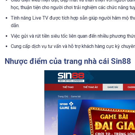
học, thuận tiện cho người chơi trải nghiệm các chức năng tu
Nhà cái Sin88 gợi ý cho
anh em cược thủ những
Tính năng Live TV được tích hợp sẵn giúp người hâm mộ th
con số đẹp để...
dẫn.
Việc gửi và rút tiền siêu tốc liên quan đến nhiều phương thứ
Cung cấp dịch vụ tư vấn và hỗ trợ khách hàng cực kỳ chuyên
Nhược điểm của trang nhà cái Sin88