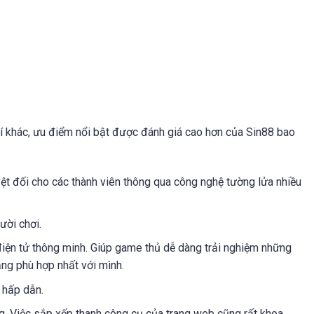
Cho Người Mới
Đăng nhập Sin88 và tham
Tải Sin88 về thiết bị di
gia cá cược các trận đấu
động để có thể tận hưởng
bóng đá ngay hôm...
các trận bóng...
rí khác, ưu điểm nổi bật được đánh giá cao hơn của Sin88 bao
t đối cho các thành viên thông qua công nghệ tường lửa nhiều
23
29
Jan
Feb
ười chơi.
 điện tử thông minh. Giúp game thủ dễ dàng trải nghiệm những
bảng phù hợp nhất với mình.
Sin88 Giải Mã Nằm Mơ
Sin88 Giải Mã Ý Nghĩa
Thấy Rắn Cắn Vào Tay
Của Giấc Mơ Bị Rắn
 hấp dẫn.
Không Chảy Máu: Điềm
Đen Cắn Vào Tay
Báo Gì?
ng. Việc sắp xếp thanh công cụ của trang web cũng rất khoa