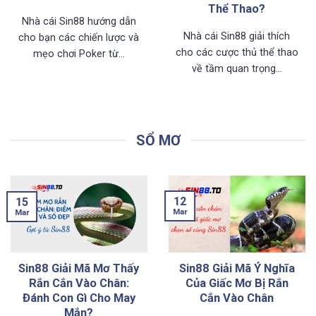
Thể Thao?
Nhà cái Sin88 hướng dẫn
Nhà cái Sin88 giải thích
cho bạn các chiến lược và
cho các cược thủ thể thao
mẹo chơi Poker từ...
về tầm quan trọng...
SỔ MƠ
12
15
Mar
Mar
Sin88 Giải Mã Mơ Thấy
Sin88 Giải Mã Ý Nghĩa
Rắn Cắn Vào Chân:
Của Giấc Mơ Bị Rắn
Đánh Con Gì Cho May
Cắn Vào Chân
Mắn?