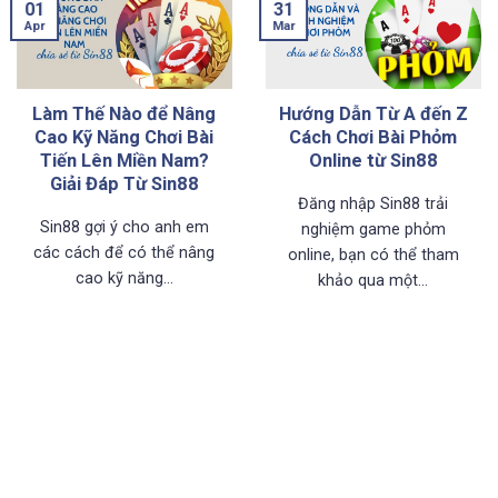
01
31
Apr
Mar
Làm Thế Nào để Nâng
Hướng Dẫn Từ A đến Z
Cao Kỹ Năng Chơi Bài
Cách Chơi Bài Phỏm
Tiến Lên Miền Nam?
Online từ Sin88
Giải Đáp Từ Sin88
Đăng nhập Sin88 trải
Sin88 gợi ý cho anh em
nghiệm game phỏm
các cách để có thể nâng
online, bạn có thể tham
cao kỹ năng...
khảo qua một...