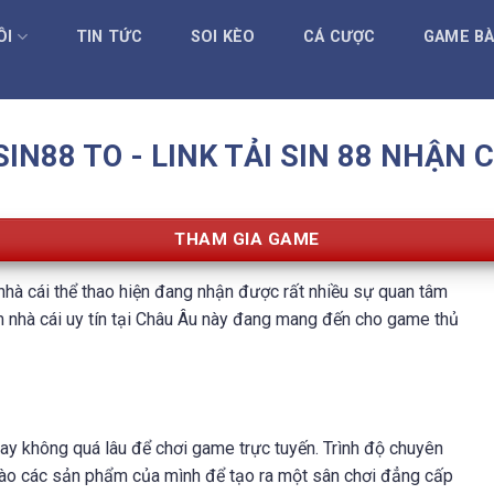
ÔI
TIN TỨC
SOI KÈO
CÁ CƯỢC
GAME BÀ
SIN88 TO - LINK TẢI SIN 88 NHẬN 
THAM GIA GAME
nhà cái thể thao hiện đang nhận được rất nhiều sự quan tâm
 nhà cái uy tín tại Châu Âu này đang mang đến cho game thủ
29
29
Feb
Feb
ay không quá lâu để chơi game trực tuyến. Trình độ chuyên
ào các sản phẩm của mình để tạo ra một sân chơi đẳng cấp