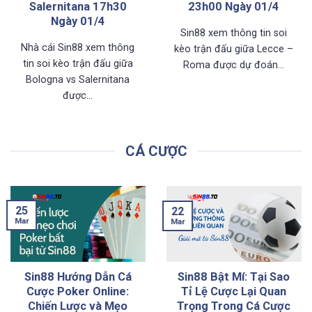
Salernitana 17h30
23h00 Ngày 01/4
Ngày 01/4
Sin88 xem thông tin soi
Nhà cái Sin88 xem thông
kèo trận đấu giữa Lecce –
tin soi kèo trận đấu giữa
Roma được dự đoán...
Bologna vs Salernitana
được...
CÁ CƯỢC
25
22
Mar
Mar
Sin88 Hướng Dẫn Cá
Sin88 Bật Mí: Tại Sao
Cược Poker Online:
Tỉ Lệ Cược Lại Quan
Chiến Lược và Mẹo
Trọng Trong Cá Cược