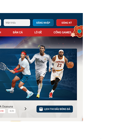
Sin88 trao tặng 100
Sin88 tổ chức cuộc thi
suất mổ đục thủy tinh
tìm hiểu về các thể loại
thể cho người già khó
game bài tiến lên
khăn
Đăng nhập Sin88 tham gia
Nhà cái Sin88 trao tặng
chương trình tìm hiểu về
100 suất mổ đục thủy tinh
các thể loại game bài...
thể cho người già...
24
26
Mar
Feb
Sin88 Soi Kèo Bóng
Sin88 Soi Kèo Bóng
Đá: Napoli vs Atalanta
Đá: Wolves vs