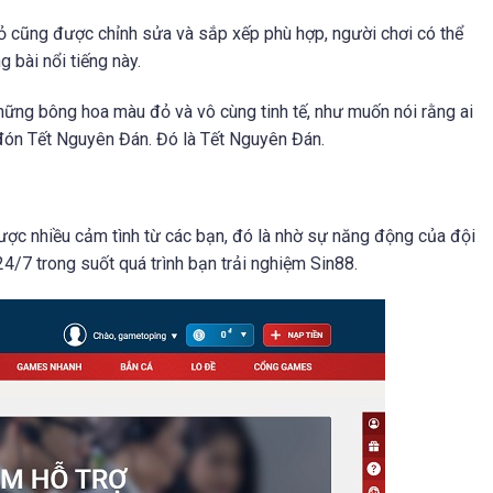
hỏ cũng được chỉnh sửa và sắp xếp phù hợp, người chơi có thể
 bài nổi tiếng này.
hững bông hoa màu đỏ và vô cùng tinh tế, như muốn nói rằng ai
đón Tết Nguyên Đán. Đó là Tết Nguyên Đán.
ược nhiều cảm tình từ các bạn, đó là nhờ sự năng động của đội
/7 trong suốt quá trình bạn trải nghiệm Sin88.