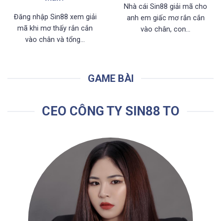
Nhà cái Sin88 giải mã cho
Đăng nhập Sin88 xem giải
anh em giấc mơ rắn cắn
mã khi mơ thấy rắn cắn
vào chân, con...
vào chân và tổng...
GAME BÀI
CEO CÔNG TY SIN88 TO