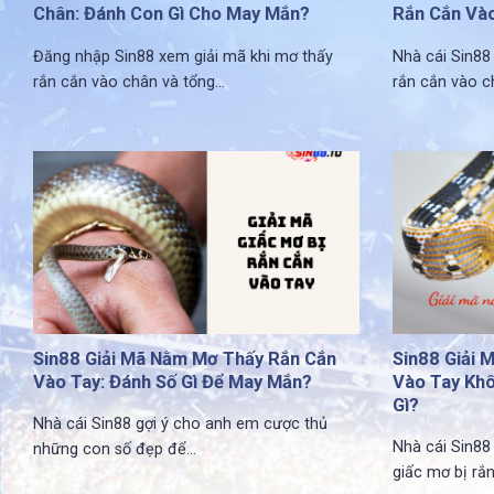
Chân: Đánh Con Gì Cho May Mắn?
Rắn Cắn Và
Đăng nhập Sin88 xem giải mã khi mơ thấy
Nhà cái Sin88
rắn cắn vào chân và tổng...
rắn cắn vào ch
Sin88 Giải Mã Nằm Mơ Thấy Rắn Cắn
Sin88 Giải 
Vào Tay: Đánh Số Gì Để May Mắn?
Vào Tay Kh
Gì?
Nhà cái Sin88 gợi ý cho anh em cược thủ
Nhà cái Sin88
những con số đẹp để...
giấc mơ bị rắn