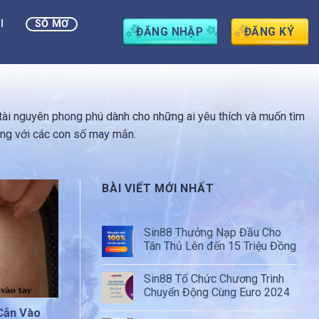
I
SỔ MƠ
ĐĂNG NHẬP
ĐĂNG KÝ
ồn tài nguyên phong phú dành cho những ai yêu thích và muốn tìm
húng với các con số may mắn.
BÀI VIẾT MỚI NHẤT
Sin88 Thưởng Nạp Đầu Cho
Tân Thủ Lên đến 15 Triệu Đồng
Sin88 Tổ Chức Chương Trình
Chuyển Động Cùng Euro 2024
 Cắn Vào