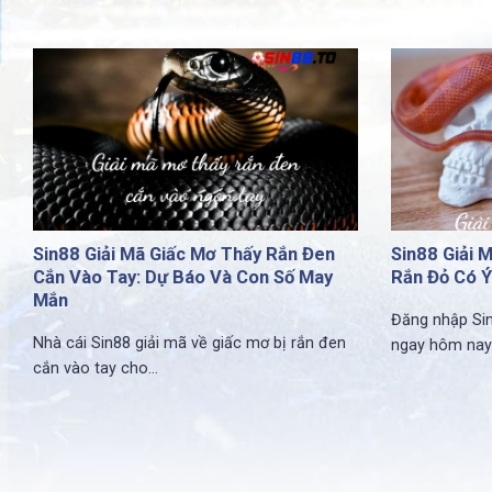
Sin88 Giải Mã Giấc Mơ Thấy Rắn Đen
Sin88 Giải 
Cắn Vào Tay: Dự Báo Và Con Số May
Rắn Đỏ Có Ý
Mắn
Đăng nhập Sin
Nhà cái Sin88 giải mã về giấc mơ bị rắn đen
ngay hôm nay s
cắn vào tay cho...