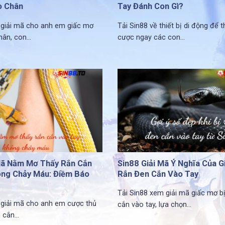
o Chân
Tay Đánh Con Gì?
 giải mã cho anh em giấc mơ
Tải Sin88 về thiết bị di động để 
ân, con...
cược ngay các con...
Mã Nằm Mơ Thấy Rắn Cắn
Sin88 Giải Mã Ý Nghĩa Của G
ông Chảy Máu: Điềm Báo
Rắn Đen Cắn Vào Tay
Tải Sin88 xem giải mã giấc mơ b
 giải mã cho anh em cược thủ
cắn vào tay, lựa chọn...
 cắn...