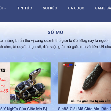
ÔI
TIN TỨC
SOI KÈO
CÁ CƯỢC
GAME BÀ
SỔ MƠ
 sẻ những bí ẩn thú vị xung quanh thế giới lô đề. Blog này là ngu
ách chơi, bí quyết chọn số, đến việc giải mã giấc mơ và liên kết c
Mã Ý Nghĩa Của Giấc Mơ Bị
Sin88 Giải Mã Giấc Mơ: Rắn