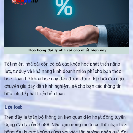
Tất nhiên, nhà cái còn có cả các khóa học phát triển năng
lực, tư duy và khả năng kinh doanh miễn phí cho bạn theo
học. Toàn bộ khóa học này đều được đứng lớp bởi đội ngũ
chuyên gia dày dặn kinh nghiệm, sẽ cho bạn các thông tin
hữu ích để phát triển bản thân.
Lời kết
Trên đây là toàn bộ thông tin liên quan đến hoạt động tuyển
dụng đại lý của Sin88. Nếu bạn mong muốn có thể nhận hoa
hồng đại lý cực khủng cùng với việc tận hưởng phần quà đại