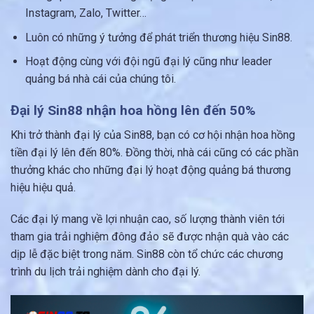
Instagram, Zalo, Twitter…
Luôn có những ý tưởng để phát triển thương hiệu Sin88.
Hoạt động cùng với đội ngũ đại lý cũng như leader
quảng bá nhà cái của chúng tôi.
Đại lý Sin88 nhận hoa hồng lên đến 50%
Khi trở thành đại lý của Sin88, bạn có cơ hội nhận hoa hồng
tiền đại lý lên đến 80%. Đồng thời, nhà cái cũng có các phần
thưởng khác cho những đại lý hoạt động quảng bá thương
hiệu hiệu quả.
Các đại lý mang về lợi nhuận cao, số lượng thành viên tới
tham gia trải nghiệm đông đảo sẽ được nhận quà vào các
dịp lễ đặc biệt trong năm. Sin88 còn tổ chức các chương
trình du lịch trải nghiệm dành cho đại lý.