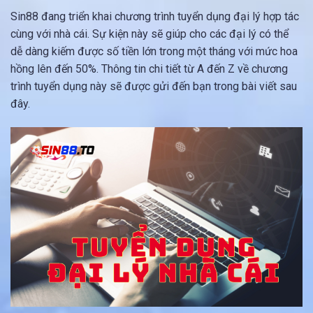
Sin88 đang triển khai chương trình tuyển dụng đại lý hợp tác
cùng với nhà cái. Sự kiện này sẽ giúp cho các đại lý có thể
dễ dàng kiếm được số tiền lớn trong một tháng với mức hoa
hồng lên đến 50%. Thông tin chi tiết từ A đến Z về chương
trình tuyển dụng này sẽ được gửi đến bạn trong bài viết sau
đây.