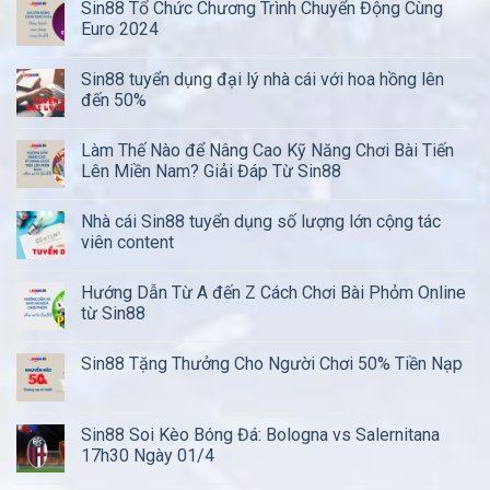
Sin88 Tổ Chức Chương Trình Chuyển Động Cùng
Euro 2024
Sin88 tuyển dụng đại lý nhà cái với hoa hồng lên
đến 50%
Làm Thế Nào để Nâng Cao Kỹ Năng Chơi Bài Tiến
Lên Miền Nam? Giải Đáp Từ Sin88
Nhà cái Sin88 tuyển dụng số lượng lớn cộng tác
viên content
Hướng Dẫn Từ A đến Z Cách Chơi Bài Phỏm Online
từ Sin88
Sin88 Tặng Thưởng Cho Người Chơi 50% Tiền Nạp
Sin88 Soi Kèo Bóng Đá: Bologna vs Salernitana
17h30 Ngày 01/4