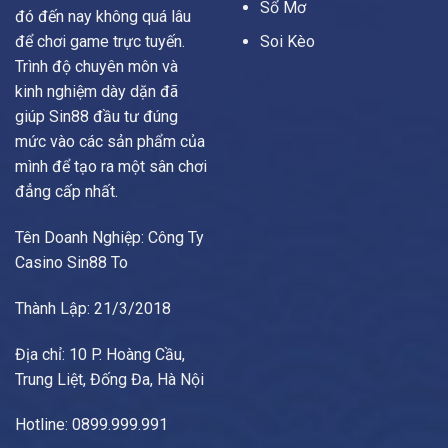
Sổ Mơ
đó đến nay không quá lâu
để chơi game trực tuyến.
Soi Kèo
Trình độ chuyên môn và
kinh nghiệm dày dặn đã
giúp Sin88 đầu tư đúng
mức vào các sản phẩm của
mình để tạo ra một sân chơi
đẳng cấp nhất.
Tên Doanh Nghiệp: Công Ty
Casino Sin88 To
Thành Lập: 21/3/2018
Địa chỉ: 10 P. Hoàng Cầu,
Trung Liệt, Đống Đa, Hà Nội
Hotline: 0899.999.991