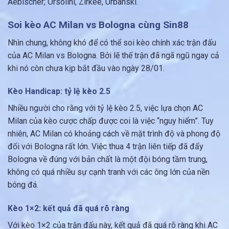
Aebischer; Orsolini, Zirkee, Urbanski.
Soi kèo AC Milan vs Bologna cùng Sin88
Nhìn chung, không khó để có thể soi kèo chính xác trận đấu
của AC Milan vs Bologna. Bởi lẽ thế trận đã ngã ngũ ngay cả
khi nó còn chưa kịp bắt đầu vào ngày 28/01.
Kèo Handicap: tỷ lệ kèo 2.5
Nhiều người cho rằng với tỷ lệ kèo 2.5, việc lựa chọn AC
Milan của kèo cược chấp được coi là việc “nguy hiểm”. Tuy
nhiên, AC Milan có khoảng cách về mặt trình độ và phong độ
đối với Bologna rất lớn. Việc thua 4 trận liên tiếp đã đẩy
Bologna về đúng với bản chất là một đội bóng tầm trung,
không có quá nhiều sự cạnh tranh với các ông lớn của nền
bóng đá.
Kèo 1×2: kết quả đã quá rõ ràng
Với kèo 1×2 của trận đấu này, kết quả đã quá rõ ràng khi AC