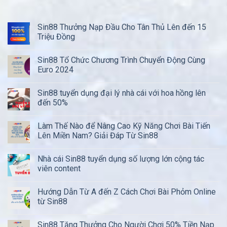
Sin88 Thưởng Nạp Đầu Cho Tân Thủ Lên đến 15
Triệu Đồng
Sin88 Tổ Chức Chương Trình Chuyển Động Cùng
Euro 2024
Sin88 tuyển dụng đại lý nhà cái với hoa hồng lên
đến 50%
Làm Thế Nào để Nâng Cao Kỹ Năng Chơi Bài Tiến
Lên Miền Nam? Giải Đáp Từ Sin88
Nhà cái Sin88 tuyển dụng số lượng lớn cộng tác
viên content
Hướng Dẫn Từ A đến Z Cách Chơi Bài Phỏm Online
từ Sin88
Sin88 Tặng Thưởng Cho Người Chơi 50% Tiền Nạp