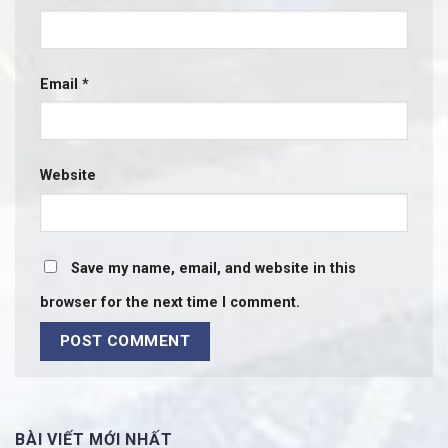
Email
*
Website
Save my name, email, and website in this
browser for the next time I comment.
BÀI VIẾT MỚI NHẤT