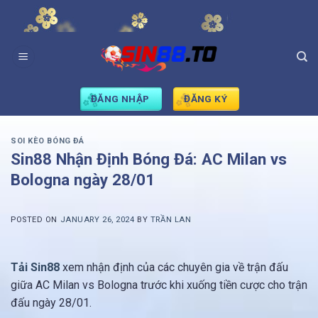
Skip
to
content
ĐĂNG NHẬP
ĐĂNG KÝ
SOI KÈO BÓNG ĐÁ
Sin88 Nhận Định Bóng Đá: AC Milan vs
Bologna ngày 28/01
POSTED ON
JANUARY 26, 2024
BY
TRẦN LAN
Tải Sin88
xem nhận định của các chuyên gia về trận đấu
giữa AC Milan vs Bologna trước khi xuống tiền cược cho trận
đấu ngày 28/01.