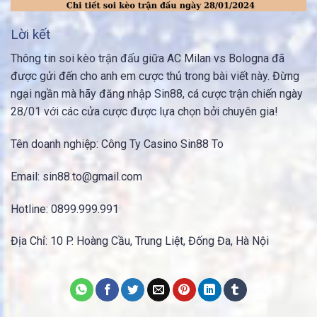
Lời kết
Thông tin soi kèo trận đấu giữa AC Milan vs Bologna đã
được gửi đến cho anh em cược thủ trong bài viết này. Đừng
ngại ngần mà hãy đăng nhập Sin88, cá cược trận chiến ngày
28/01 với các cửa cược được lựa chọn bởi chuyên gia!
Tên doanh nghiệp: Công Ty Casino Sin88 To
Email:
sin88.to@gmail.com
Hotline: 0899.999.991
Địa Chỉ: 10 P. Hoàng Cầu, Trung Liệt, Đống Đa, Hà Nội