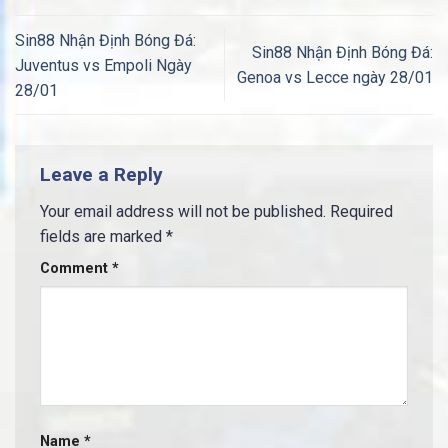
Sin88 Nhận Định Bóng Đá:
Sin88 Nhận Định Bóng Đá:
Juventus vs Empoli Ngày
Genoa vs Lecce ngày 28/01
28/01
Leave a Reply
Your email address will not be published.
Required
fields are marked
*
Comment
*
Name
*