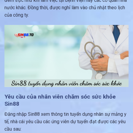
đêm trực như khi làm việc tại bệnh viện hay các cơ quan nhà
nước khác. Đồng thời, được nghỉ làm vào chủ nhật theo lịch
của công ty.
Yêu cầu của nhân viên chăm sóc sức khỏe
Sin88
Đăng nhập Sin88 xem thông tin tuyển dụng nhân sự mảng y
tế, nhà cái yêu cầu các ứng viên dự tuyển đạt được các yêu
cầu sau: